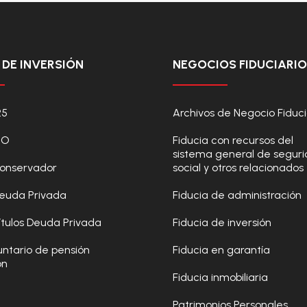
DE INVERSIÓN
NEGOCIOS FIDUCIARI
25
Archivos de Negocio Fiduci
NO
Fiducia con recursos del
sistema general de segur
 Conservador
social y otros relacionados
 Deuda Privada
Fiducia de administración
Títulos Deuda Privada
Fiducia de inversión
untario de pensión
Fiducia en garantía
ón
Fiducia inmobiliaria
Patrimonios Personales