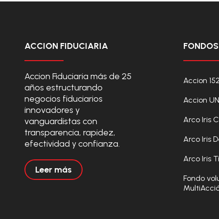
ACCION FIDUCIARIA
FONDOS 
Accion Fiduciaria más de 25
Accion 15
años estructurando
negocios fiduciarios
Accion U
innovadores y
Arco Iris
vanguardistas con
transparencia, rapidez,
Arco Iris
efectividad y confianza.
Arco Iris 
Leer más
Fondo vol
MultiAcci